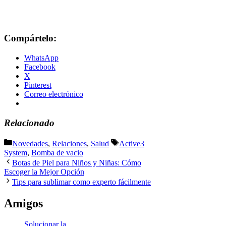
Compártelo:
WhatsApp
Facebook
X
Pinterest
Correo electrónico
Relacionado
Categorías
Etiquetas
Novedades
,
Relaciones
,
Salud
Active3
System
,
Bomba de vacio
Botas de Piel para Niños y Niñas: Cómo
Escoger la Mejor Opción
Tips para sublimar como experto fácilmente
Amigos
Solucionar la